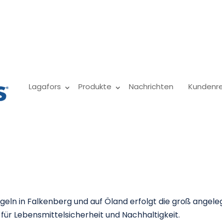
Lagafors
Produkte
Nachrichten
Kundenr
tige Hygienelösung 
erten Geflügelproduk
geln in Falkenberg und auf Öland erfolgt die groß angel
für Lebensmittelsicherheit und Nachhaltigkeit.