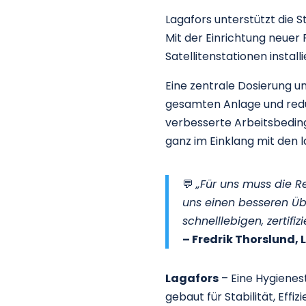
Lagafors unterstützt die 
Mit der Einrichtung neue
Satellitenstationen instal
Eine zentrale Dosierung u
gesamten Anlage und redu
verbesserte Arbeitsbeding
ganz im Einklang mit den l
💬
„Für uns muss die R
uns einen besseren Üb
schnelllebigen, zertif
– Fredrik Thorslund, 
Lagafors
– Eine Hygienest
gebaut für Stabilität, Effiz