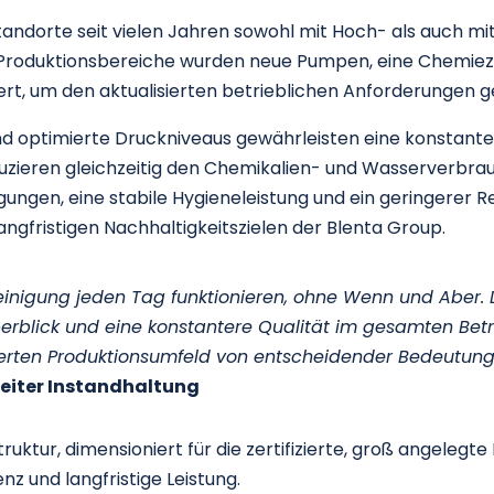
Standorte seit vielen Jahren sowohl mit Hoch- als auch m
r Produktionsbereiche wurden neue Pumpen, eine Chemiez
liert, um den aktualisierten betrieblichen Anforderungen 
nd optimierte Druckniveaus gewährleisten eine konstante 
zieren gleichzeitig den Chemikalien- und Wasserverbrau
ungen, eine stabile Hygieneleistung und ein geringerer
angfristigen Nachhaltigkeitszielen der Blenta Group.
einigung jeden Tag funktionieren, ohne Wenn und Aber. 
erblick und eine konstantere Qualität im gesamten Betr
izierten Produktionsumfeld von entscheidender Bedeutung 
Leiter Instandhaltung
ruktur, dimensioniert für die zertifizierte, groß angelegt
ienz und langfristige Leistung.