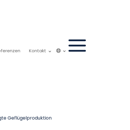
a
eferenzen
Kontakt
in der
tion 🐔
egte Geflügelproduktion