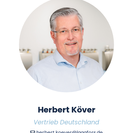
Herbert Köver
Vertrieb Deutschland
herbert.koever@lagafors.de